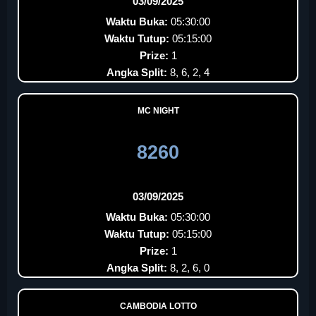
03/09/2025
Waktu Buka:
05:30:00
Waktu Tutup:
05:15:00
Prize:
1
Angka Split:
8, 6, 2, 4
MC NIGHT
8260
03/09/2025
Waktu Buka:
05:30:00
Waktu Tutup:
05:15:00
Prize:
1
Angka Split:
8, 2, 6, 0
CAMBODIA LOTTO