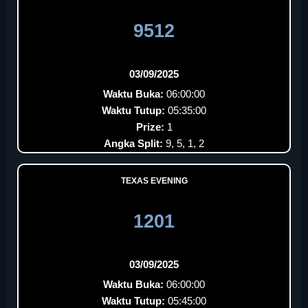
9512
03/09/2025
Waktu Buka:
06:00:00
Waktu Tutup:
05:35:00
Prize:
1
Angka Split:
9, 5, 1, 2
TEXAS EVENING
1201
03/09/2025
Waktu Buka:
06:00:00
Waktu Tutup:
05:45:00