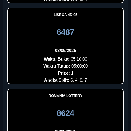
LISBOA 4D 05
6487
03/09/2025
Waktu Buka:
05:10:00
Waktu Tutup:
05:00:00
Prize:
1
Angka Split:
6, 4, 8, 7
ROMANIA LOTTERY
8624