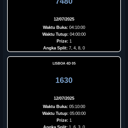
7480
12/07/2025
Waktu Buka:
04:10:00
Waktu Tutup:
04:00:00
Prize:
1
Angka Split:
7, 4, 8, 0
LISBOA 4D 05
1630
12/07/2025
Waktu Buka:
05:10:00
Waktu Tutup:
05:00:00
Prize:
1
Angka Split:
1, 6, 3, 0