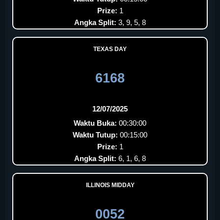
Prize:
1
Angka Split:
3, 9, 5, 8
TEXAS DAY
6168
12/07/2025
Waktu Buka:
00:30:00
Waktu Tutup:
00:15:00
Prize:
1
Angka Split:
6, 1, 6, 8
ILLINOIS MIDDAY
0052