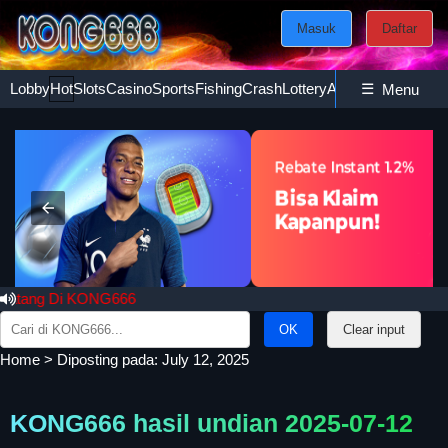
Masuk
Daftar
Lobby
Hot
Slots
Casino
Sports
Fishing
Crash
Lottery
Ayam
☰
Poker
Esport
Menu
ng Di KONG666
Search
Clear input
for:
Home
>
Diposting pada: July 12, 2025
KONG666 hasil undian 2025-07-12