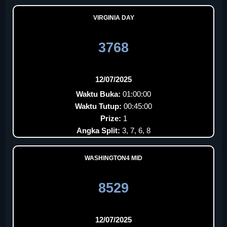
VIRGINIA DAY
3768
12/07/2025
Waktu Buka:
01:00:00
Waktu Tutup:
00:45:00
Prize:
1
Angka Split:
3, 7, 6, 8
WASHINGTON4 MID
8529
12/07/2025