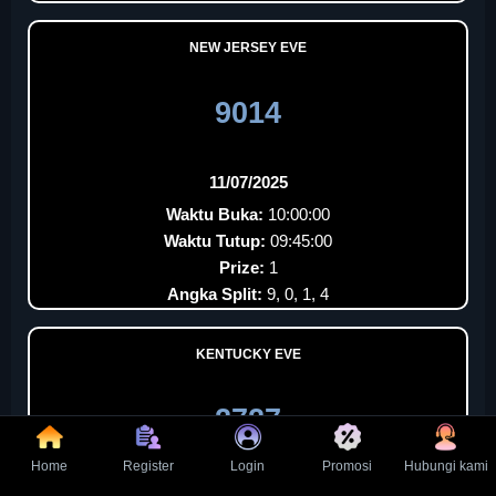
NEW JERSEY EVE
9014
11/07/2025
Waktu Buka:
10:00:00
Waktu Tutup:
09:45:00
Prize:
1
Angka Split:
9, 0, 1, 4
KENTUCKY EVE
2727
Home
Register
Login
Promosi
Hubungi kami
11/07/2025