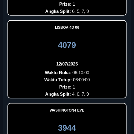
Prize:
1
Angka Split:
6, 5, 7, 9
LISBOA 4D 06
4079
12/07/2025
Waktu Buka:
06:10:00
Waktu Tutup:
06:00:00
Prize:
1
Angka Split:
4, 0, 7, 9
WASHINGTON4 EVE
3944