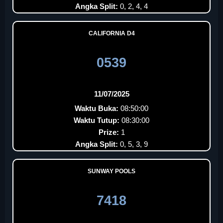
Angka Split:
0, 2, 4, 4
CALIFORNIA D4
0539
11/07/2025
Waktu Buka:
08:50:00
Waktu Tutup:
08:30:00
Prize:
1
Angka Split:
0, 5, 3, 9
SUNWAY POOLS
7418