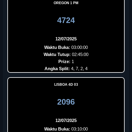
OREGON 1 PM
4724
12/07/2025
Waktu Buka:
03:00:00
Waktu Tutup:
02:45:00
Prize:
1
Angka Split:
4, 7, 2, 4
LISBOA 4D 03
2096
12/07/2025
Waktu Buka:
03:10:00