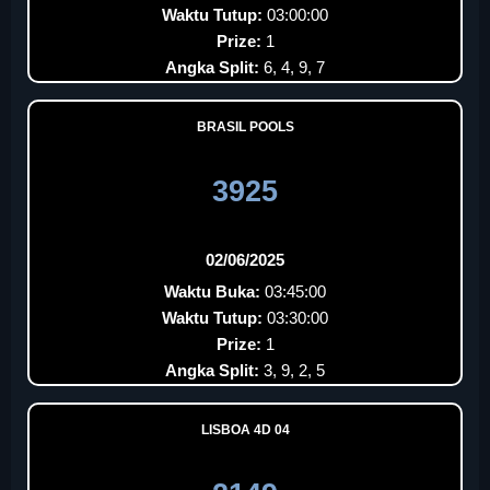
Waktu Tutup:
03:00:00
Prize:
1
Angka Split:
6, 4, 9, 7
BRASIL POOLS
3925
02/06/2025
Waktu Buka:
03:45:00
Waktu Tutup:
03:30:00
Prize:
1
Angka Split:
3, 9, 2, 5
LISBOA 4D 04