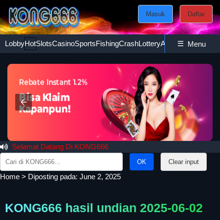
Masuk
Daftar
Lobby
Hot
Slots
Casino
Sports
Fishing
Crash
Lottery
Ayam
☰
Poker
Esport
Menu
Selamat Datang Di KONG666
Search
Clear input
for:
Home
>
Diposting pada: June 2, 2025
KONG666 hasil undian 2025-06-02