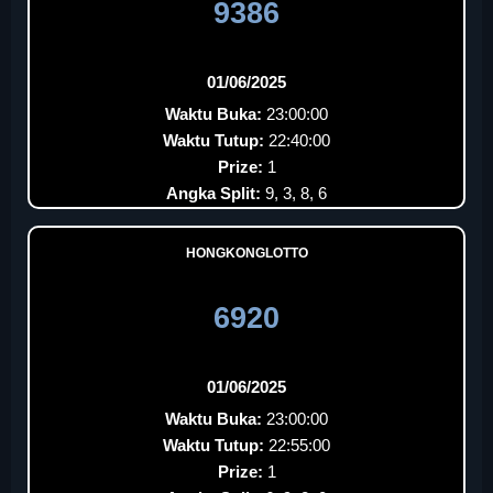
9386
01/06/2025
Waktu Buka:
23:00:00
Waktu Tutup:
22:40:00
Prize:
1
Angka Split:
9, 3, 8, 6
HONGKONGLOTTO
6920
01/06/2025
Waktu Buka:
23:00:00
Waktu Tutup:
22:55:00
Prize:
1