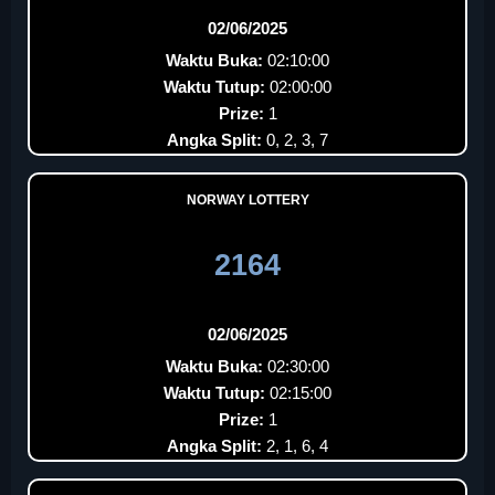
02/06/2025
Waktu Buka:
02:10:00
Waktu Tutup:
02:00:00
Prize:
1
Angka Split:
0, 2, 3, 7
NORWAY LOTTERY
2164
02/06/2025
Waktu Buka:
02:30:00
Waktu Tutup:
02:15:00
Prize:
1
Angka Split:
2, 1, 6, 4