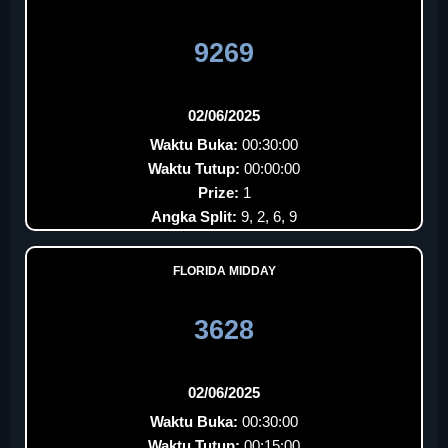
9269
02/06/2025
Waktu Buka:
00:30:00
Waktu Tutup:
00:00:00
Prize:
1
Angka Split:
9, 2, 6, 9
FLORIDA MIDDAY
3628
02/06/2025
Waktu Buka:
00:30:00
Waktu Tutup:
00:15:00