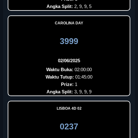
Angka Split:
2, 9, 9, 5
CAROLINA DAY
3999
02/06/2025
Waktu Buka:
02:00:00
Waktu Tutup:
01:45:00
Prize:
1
Angka Split:
3, 9, 9, 9
LISBOA 4D 02
0237