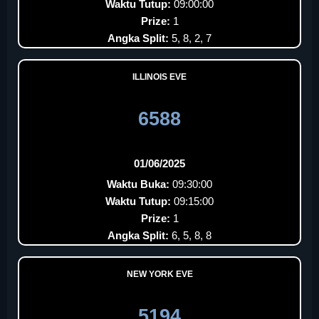
Waktu Tutup:
09:00:00
Prize:
1
Angka Split:
5, 8, 2, 7
ILLINOIS EVE
6588
01/06/2025
Waktu Buka:
09:30:00
Waktu Tutup:
09:15:00
Prize:
1
Angka Split:
6, 5, 8, 8
NEW YORK EVE
5194