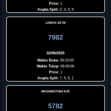
Prize:
1
Angka Split:
0, 3, 9, 9
LISBOA 4D 06
7982
02/06/2025
Waktu Buka:
06:10:00
Waktu Tutup:
06:00:00
Prize:
1
Angka Split:
7, 9, 8, 2
WASHINGTON4 EVE
5782