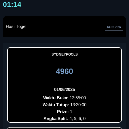
01:14
Hasil Togel
KONG666
SYDNEYPOOLS
4960
01/06/2025
Waktu Buka:
13:55:00
Waktu Tutup:
13:30:00
Prize:
1
Angka Split:
4, 9, 6, 0