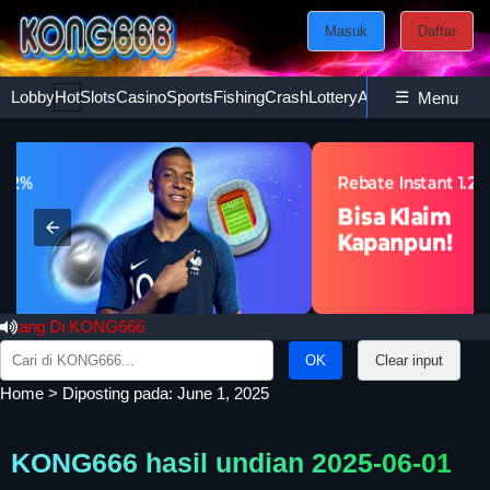
Masuk
Daftar
Lobby
Hot
Slots
Casino
Sports
Fishing
Crash
Lottery
Ayam
☰
Poker
Esport
Menu
g Di KONG666
Search
Clear input
for:
Home
>
Diposting pada: June 1, 2025
KONG666 hasil undian 2025-06-01