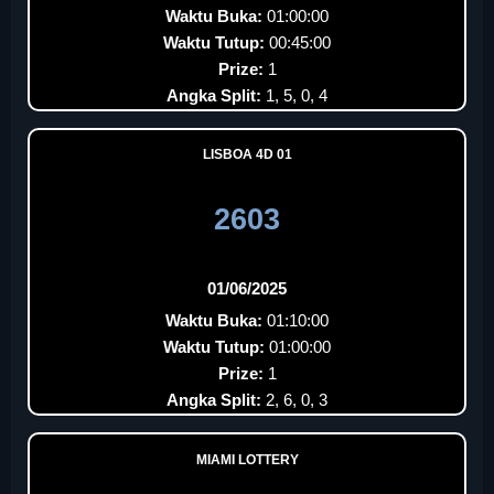
Waktu Buka:
01:00:00
Waktu Tutup:
00:45:00
Prize:
1
Angka Split:
1, 5, 0, 4
LISBOA 4D 01
2603
01/06/2025
Waktu Buka:
01:10:00
Waktu Tutup:
01:00:00
Prize:
1
Angka Split:
2, 6, 0, 3
MIAMI LOTTERY