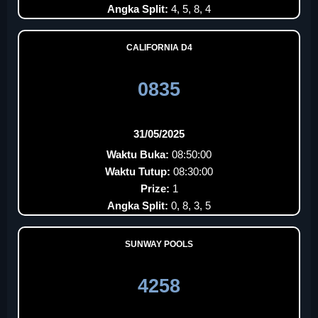
Angka Split:
4, 5, 8, 4
CALIFORNIA D4
0835
31/05/2025
Waktu Buka:
08:50:00
Waktu Tutup:
08:30:00
Prize:
1
Angka Split:
0, 8, 3, 5
SUNWAY POOLS
4258