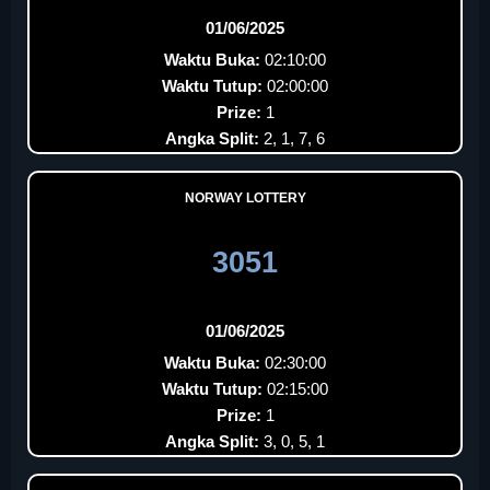
01/06/2025
Waktu Buka:
02:10:00
Waktu Tutup:
02:00:00
Prize:
1
Angka Split:
2, 1, 7, 6
NORWAY LOTTERY
3051
01/06/2025
Waktu Buka:
02:30:00
Waktu Tutup:
02:15:00
Prize:
1
Angka Split:
3, 0, 5, 1