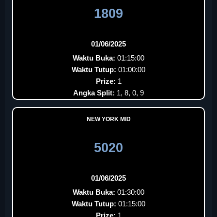
1809
01/06/2025
Waktu Buka:
01:15:00
Waktu Tutup:
01:00:00
Prize:
1
Angka Split:
1, 8, 0, 9
NEW YORK MID
5020
01/06/2025
Waktu Buka:
01:30:00
Waktu Tutup:
01:15:00
Prize:
1