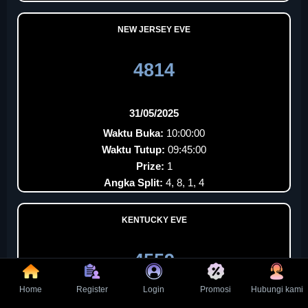
NEW JERSEY EVE
4814
31/05/2025
Waktu Buka:
10:00:00
Waktu Tutup:
09:45:00
Prize:
1
Angka Split:
4, 8, 1, 4
KENTUCKY EVE
4559
Home
Register
Login
Promosi
Hubungi kami
31/05/2025