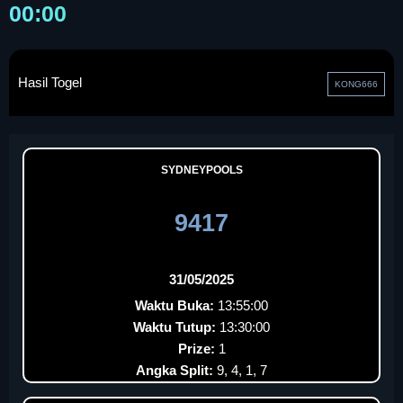
00:00
Hasil Togel
KONG666
SYDNEYPOOLS
9417
31/05/2025
Waktu Buka:
13:55:00
Waktu Tutup:
13:30:00
Prize:
1
Angka Split:
9, 4, 1, 7