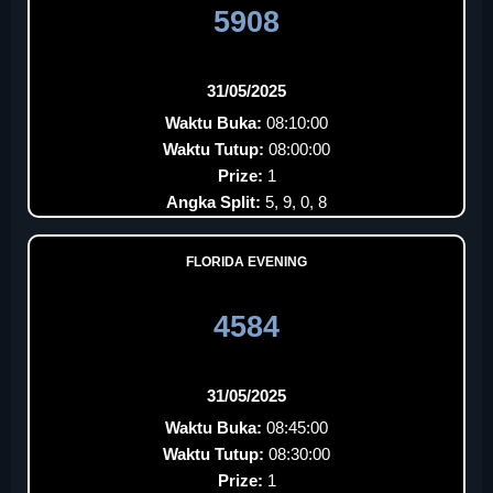
5908
31/05/2025
Waktu Buka:
08:10:00
Waktu Tutup:
08:00:00
Prize:
1
Angka Split:
5, 9, 0, 8
FLORIDA EVENING
4584
31/05/2025
Waktu Buka:
08:45:00
Waktu Tutup:
08:30:00
Prize:
1