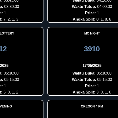
a:
03:45:00
Waktu Buka:
04:10:00
p:
03:30:00
Waktu Tutup:
04:00:00
e:
1
Prize:
1
t:
7, 2, 1, 3
Angka Split:
0, 1, 8, 8
LOTTERY
MC NIGHT
12
3910
/2025
17/05/2025
a:
05:30:00
Waktu Buka:
05:30:00
p:
05:15:00
Waktu Tutup:
05:15:00
e:
1
Prize:
1
t:
5, 9, 1, 2
Angka Split:
3, 9, 1, 0
VENING
OREGON 4 PM