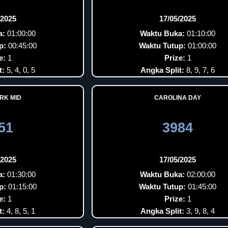
/2025
17/05/2025
a:
01:00:00
Waktu Buka:
01:10:00
p:
00:45:00
Waktu Tutup:
01:00:00
e:
1
Prize:
1
t:
5, 4, 0, 5
Angka Split:
8, 9, 7, 6
RK MID
CAROLINA DAY
51
3984
/2025
17/05/2025
a:
01:30:00
Waktu Buka:
02:00:00
p:
01:15:00
Waktu Tutup:
01:45:00
e:
1
Prize:
1
t:
4, 8, 5, 1
Angka Split:
3, 9, 8, 4