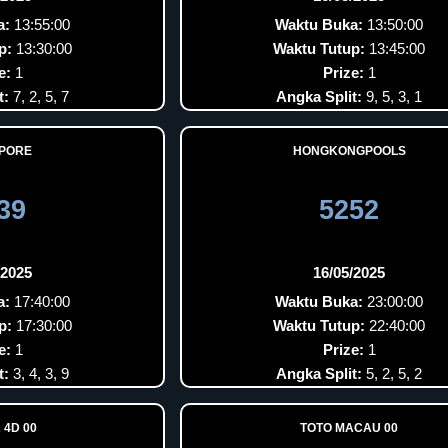
a:
13:55:00
Waktu Buka:
13:50:00
p:
13:30:00
Waktu Tutup:
13:45:00
e:
1
Prize:
1
t:
7, 2, 5, 7
Angka Split:
9, 5, 3, 1
PORE
HONGKONGPOOLS
39
5252
/2025
16/05/2025
a:
17:40:00
Waktu Buka:
23:00:00
p:
17:30:00
Waktu Tutup:
22:40:00
e:
1
Prize:
1
t:
3, 4, 3, 9
Angka Split:
5, 2, 5, 2
 4D 00
TOTO MACAU 00