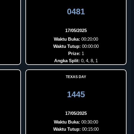
0481
17/05/2025
Waktu Buka:
00:20:00
Waktu Tutup:
00:00:00
Prize:
1
Angka Split:
0, 4, 8, 1
TEXAS DAY
1445
17/05/2025
Waktu Buka:
00:30:00
Waktu Tutup:
00:15:00