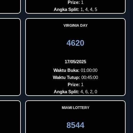
Prize:
1
Angka Split:
1, 4, 4, 5
VIRGINIA DAY
4620
17/05/2025
Waktu Buka:
01:00:00
Waktu Tutup:
00:45:00
Prize:
1
Angka Split:
4, 6, 2, 0
MIAMI LOTTERY
8544