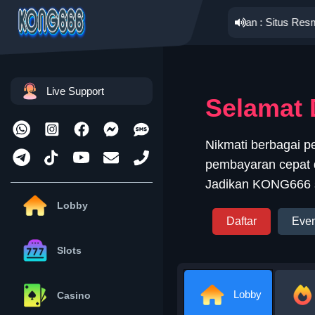
Pemberitahuan : Situs Resmi Menampilkan Game
Live Support
Selamat 
Nikmati berbagai p
pembayaran cepat 
Jadikan KONG666 se
Lobby
Daftar
Even
Slots
Lobby
Casino