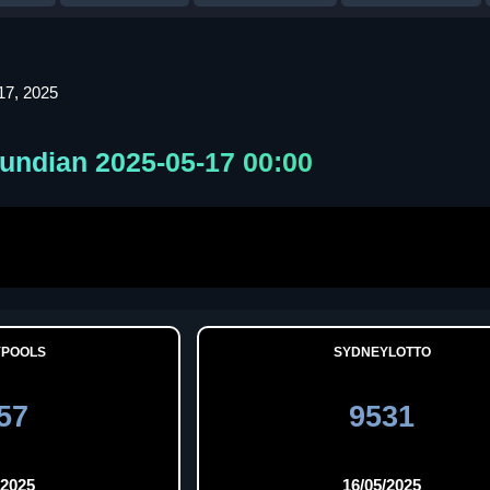
17, 2025
undian 2025-05-17 00:00
YPOOLS
SYDNEYLOTTO
57
9531
/2025
16/05/2025