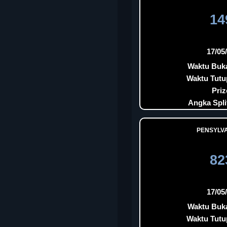
14
17/05
Waktu Buk
Waktu Tutu
Priz
Angka Spli
PENSYLVA
82
17/05
Waktu Buk
Waktu Tutu