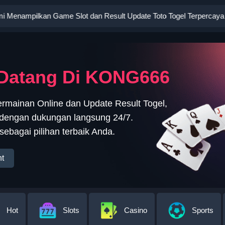
 Slot dan Result Update Toto Togel Terpercaya Di Website KONG6
Datang Di
KONG666
ermainan Online dan Update Result Togel,
dengan dukungan langsung 24/7.
bagai pilihan terbaik Anda.
t
Hot
Slots
Casino
Sports