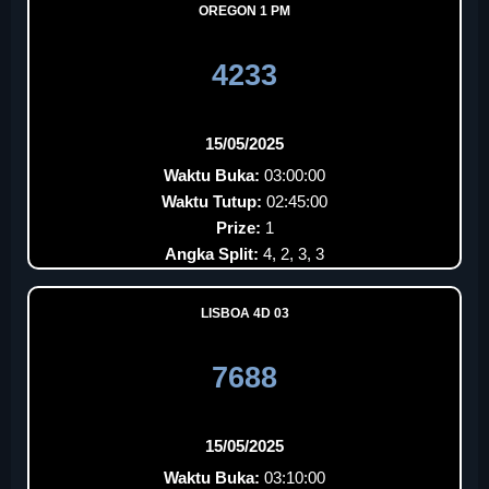
OREGON 1 PM
4233
15/05/2025
Waktu Buka:
03:00:00
Waktu Tutup:
02:45:00
Prize:
1
Angka Split:
4, 2, 3, 3
LISBOA 4D 03
7688
15/05/2025
Waktu Buka:
03:10:00