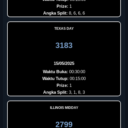
Prize:
1
Angka Split:
8, 6, 6, 6
TEXAS DAY
3183
15/05/2025
Waktu Buka:
00:30:00
Waktu Tutup:
00:15:00
Prize:
1
Angka Split:
3, 1, 8, 3
ILLINOIS MIDDAY
2799