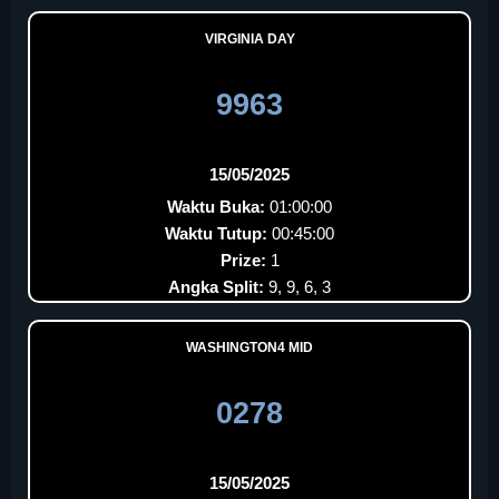
VIRGINIA DAY
9963
15/05/2025
Waktu Buka:
01:00:00
Waktu Tutup:
00:45:00
Prize:
1
Angka Split:
9, 9, 6, 3
WASHINGTON4 MID
0278
15/05/2025