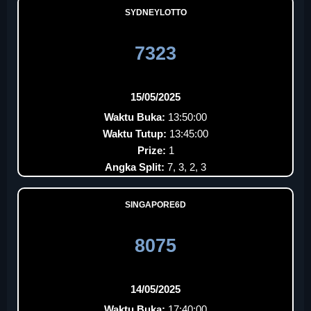
SYDNEYLOTTO
7323
15/05/2025
Waktu Buka:
13:50:00
Waktu Tutup:
13:45:00
Prize:
1
Angka Split:
7, 3, 2, 3
SINGAPORE6D
8075
14/05/2025
Waktu Buka:
17:40:00