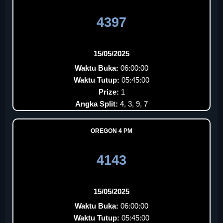
4397
15/05/2025
Waktu Buka:
06:00:00
Waktu Tutup:
05:45:00
Prize:
1
Angka Split:
4, 3, 9, 7
OREGON 4 PM
4143
15/05/2025
Waktu Buka:
06:00:00
Waktu Tutup:
05:45:00