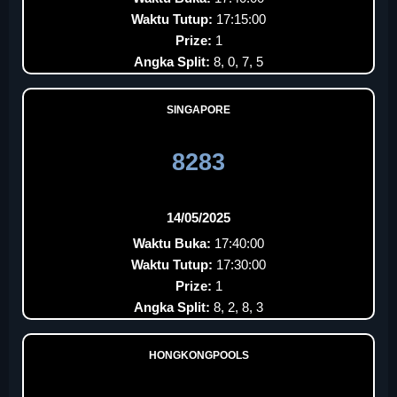
Waktu Tutup:
17:15:00
Prize:
1
Angka Split:
8, 0, 7, 5
SINGAPORE
8283
14/05/2025
Waktu Buka:
17:40:00
Waktu Tutup:
17:30:00
Prize:
1
Angka Split:
8, 2, 8, 3
HONGKONGPOOLS