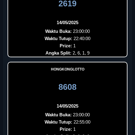
2619
14/05/2025
Waktu Buka:
23:00:00
Waktu Tutup:
22:40:00
Prize:
1
Angka Split:
2, 6, 1, 9
HONGKONGLOTTO
8608
14/05/2025
Waktu Buka:
23:00:00
Waktu Tutup:
22:55:00
Prize:
1