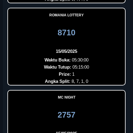
ROMANIA LOTTERY
8710
15/05/2025
Waktu Buka:
05:30:00
Waktu Tutup:
05:15:00
Prize:
1
Angka Split:
8, 7, 1, 0
MC NIGHT
2757