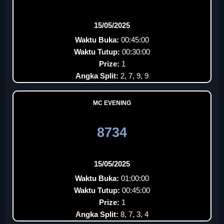
15/05/2025
Waktu Buka:
00:45:00
Waktu Tutup:
00:30:00
Prize:
1
Angka Split:
2, 7, 9, 9
MC EVENING
8734
15/05/2025
Waktu Buka:
01:00:00
Waktu Tutup:
00:45:00
Prize:
1
Angka Split:
8, 7, 3, 4