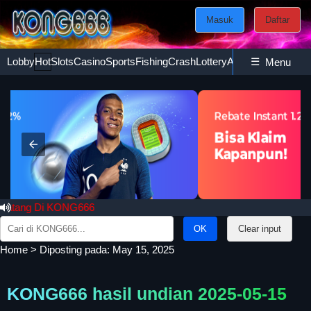
Masuk
Daftar
Lobby
Hot
Slots
Casino
Sports
Fishing
Crash
Lottery
Ayam
☰
Poker
Esport
Menu
ng Di KONG666
Search
Clear input
for:
Home
>
Diposting pada: May 15, 2025
KONG666 hasil undian 2025-05-15