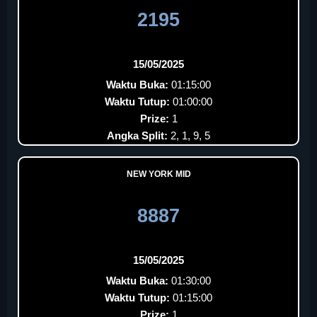
2195
15/05/2025
Waktu Buka:
01:15:00
Waktu Tutup:
01:00:00
Prize:
1
Angka Split:
2, 1, 9, 5
NEW YORK MID
8887
15/05/2025
Waktu Buka:
01:30:00
Waktu Tutup:
01:15:00
Prize:
1