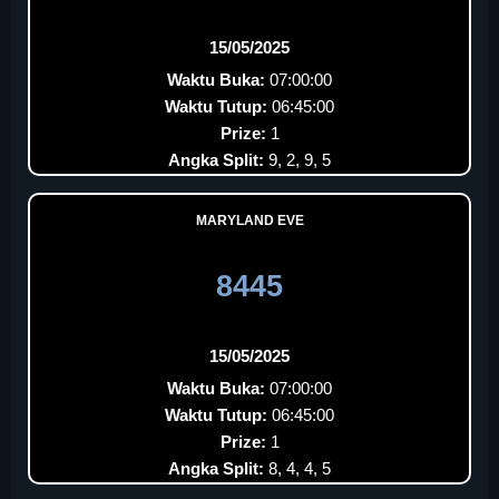
15/05/2025
Waktu Buka:
07:00:00
Waktu Tutup:
06:45:00
Prize:
1
Angka Split:
9, 2, 9, 5
MARYLAND EVE
8445
15/05/2025
Waktu Buka:
07:00:00
Waktu Tutup:
06:45:00
Prize:
1
Angka Split:
8, 4, 4, 5