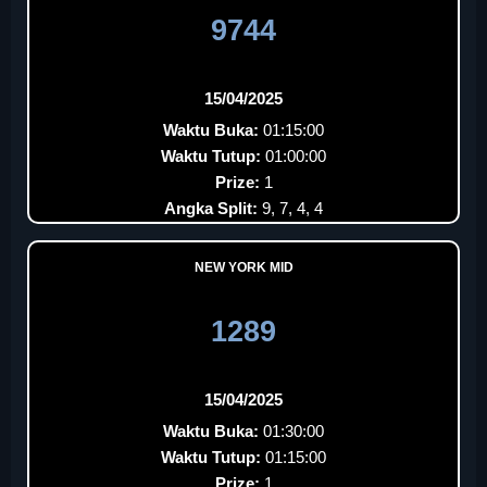
9744
15/04/2025
Waktu Buka:
01:15:00
Waktu Tutup:
01:00:00
Prize:
1
Angka Split:
9, 7, 4, 4
NEW YORK MID
1289
15/04/2025
Waktu Buka:
01:30:00
Waktu Tutup:
01:15:00
Prize:
1