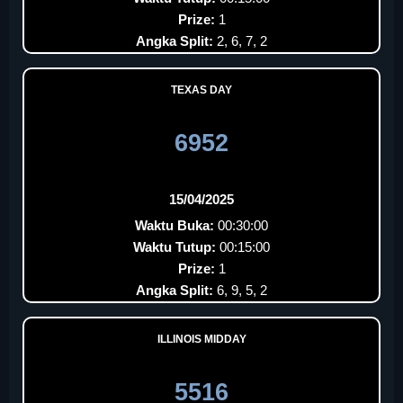
Prize:
1
Angka Split:
2, 6, 7, 2
TEXAS DAY
6952
15/04/2025
Waktu Buka:
00:30:00
Waktu Tutup:
00:15:00
Prize:
1
Angka Split:
6, 9, 5, 2
ILLINOIS MIDDAY
5516