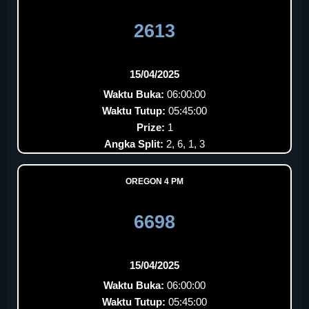
2613
15/04/2025
Waktu Buka:
06:00:00
Waktu Tutup:
05:45:00
Prize:
1
Angka Split:
2, 6, 1, 3
OREGON 4 PM
6698
15/04/2025
Waktu Buka:
06:00:00
Waktu Tutup:
05:45:00