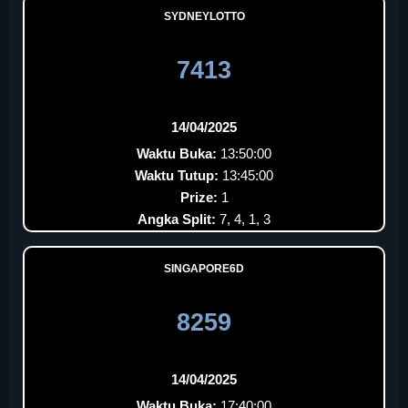
SYDNEYLOTTO
7413
14/04/2025
Waktu Buka:
13:50:00
Waktu Tutup:
13:45:00
Prize:
1
Angka Split:
7, 4, 1, 3
SINGAPORE6D
8259
14/04/2025
Waktu Buka:
17:40:00