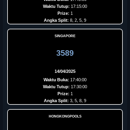
Waktu Tutup:
17:15:00
Prize:
1
Angka Split:
8, 2, 5, 9
SINGAPORE
3589
14/04/2025
Waktu Buka:
17:40:00
Waktu Tutup:
17:30:00
Prize:
1
Angka Split:
3, 5, 8, 9
HONGKONGPOOLS