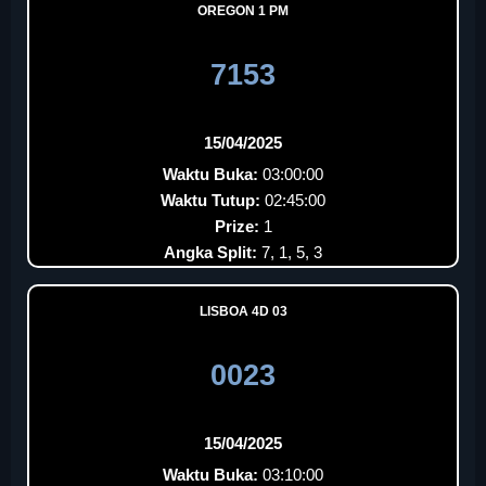
OREGON 1 PM
7153
15/04/2025
Waktu Buka:
03:00:00
Waktu Tutup:
02:45:00
Prize:
1
Angka Split:
7, 1, 5, 3
LISBOA 4D 03
0023
15/04/2025
Waktu Buka:
03:10:00