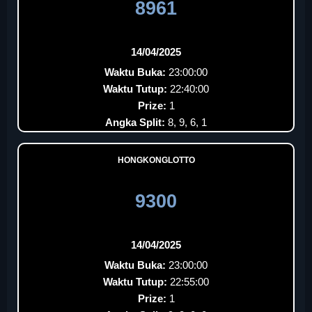
8961
14/04/2025
Waktu Buka:
23:00:00
Waktu Tutup:
22:40:00
Prize:
1
Angka Split:
8, 9, 6, 1
HONGKONGLOTTO
9300
14/04/2025
Waktu Buka:
23:00:00
Waktu Tutup:
22:55:00
Prize:
1