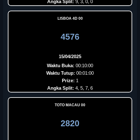
Angka Split:
9, 3, 0, 0
LISBOA 4D 00
4576
15/04/2025
Waktu Buka:
00:10:00
Waktu Tutup:
00:01:00
Prize:
1
Angka Split:
4, 5, 7, 6
TOTO MACAU 00
2820