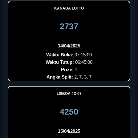
KANADA LOTTO
2737
14/04/2025
Waktu Buka:
07:15:00
Waktu Tutup:
06:45:00
Prize:
1
Angka Split:
2, 7, 3, 7
LISBOA 4D 07
4250
15/04/2025