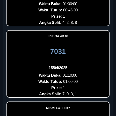
Waktu Buka:
01:00:00
Waktu Tutup:
00:45:00
Prize:
1
Angka Split:
4, 2, 8, 8
LISBOA 4D 01
7031
15/04/2025
Waktu Buka:
01:10:00
Waktu Tutup:
01:00:00
Prize:
1
Angka Split:
7, 0, 3, 1
MIAMI LOTTERY