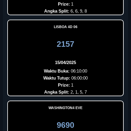
Prize:
1
Angka Split:
6, 6, 9, 8
LISBOA 4D 06
2157
15/04/2025
Waktu Buka:
06:10:00
Waktu Tutup:
06:00:00
Prize:
1
Angka Split:
2, 1, 5, 7
WASHINGTON4 EVE
9690