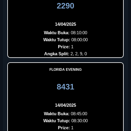
2290
14/04/2025
Waktu Buka:
08:10:00
Waktu Tutup:
08:00:00
Prize:
1
Angka Split:
2, 2, 9, 0
FLORIDA EVENING
8431
14/04/2025
Waktu Buka:
08:45:00
Waktu Tutup:
08:30:00
Prize:
1