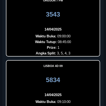
OREGON 7 PM
3543
14/04/2025
Waktu Buka:
09:00:00
Waktu Tutup:
08:45:00
Prize:
1
Angka Split:
3, 5, 4, 3
LISBOA 4D 09
5834
14/04/2025
Waktu Buka:
09:10:00