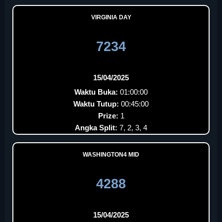
VIRGINIA DAY
7234
15/04/2025
Waktu Buka:
01:00:00
Waktu Tutup:
00:45:00
Prize:
1
Angka Split:
7, 2, 3, 4
WASHINGTON4 MID
4288
15/04/2025