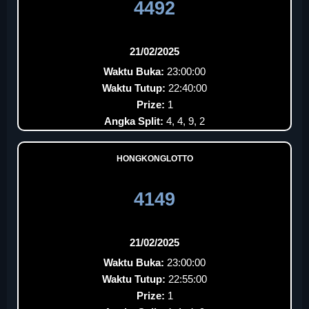
4492
21/02/2025
Waktu Buka:
23:00:00
Waktu Tutup:
22:40:00
Prize:
1
Angka Split:
4, 4, 9, 2
HONGKONGLOTTO
4149
21/02/2025
Waktu Buka:
23:00:00
Waktu Tutup:
22:55:00
Prize:
1