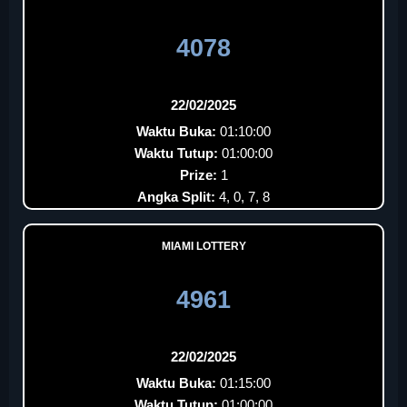
4078
22/02/2025
Waktu Buka:
01:10:00
Waktu Tutup:
01:00:00
Prize:
1
Angka Split:
4, 0, 7, 8
MIAMI LOTTERY
4961
22/02/2025
Waktu Buka:
01:15:00
Waktu Tutup:
01:00:00