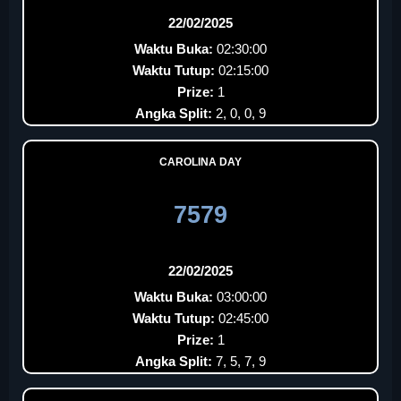
22/02/2025
Waktu Buka:
02:30:00
Waktu Tutup:
02:15:00
Prize:
1
Angka Split:
2, 0, 0, 9
CAROLINA DAY
7579
22/02/2025
Waktu Buka:
03:00:00
Waktu Tutup:
02:45:00
Prize:
1
Angka Split:
7, 5, 7, 9