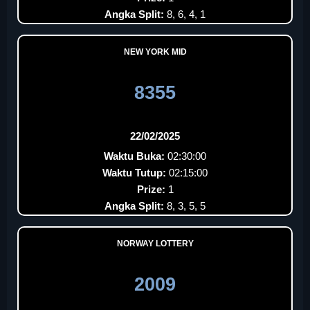
Angka Split:
8, 6, 4, 1
NEW YORK MID
8355
22/02/2025
Waktu Buka:
02:30:00
Waktu Tutup:
02:15:00
Prize:
1
Angka Split:
8, 3, 5, 5
NORWAY LOTTERY
2009