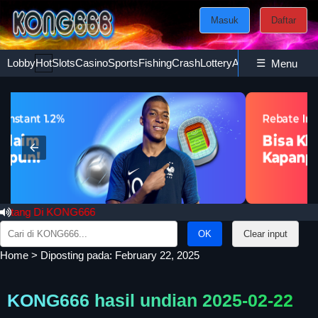
Masuk
Daftar
Lobby
Hot
Slots
Casino
Sports
Fishing
Crash
Lottery
Ayam
☰
Poker
Esport
Menu
ng Di KONG666
Search
Clear input
for:
Home
>
Diposting pada: February 22, 2025
KONG666 hasil undian 2025-02-22