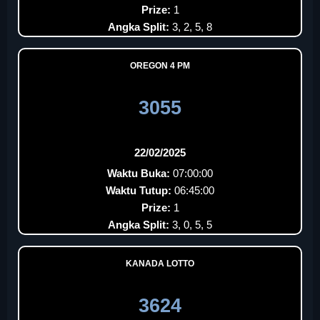
Prize:
1
Angka Split:
3, 2, 5, 8
OREGON 4 PM
3055
22/02/2025
Waktu Buka:
07:00:00
Waktu Tutup:
06:45:00
Prize:
1
Angka Split:
3, 0, 5, 5
KANADA LOTTO
3624