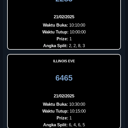
21/02/2025
Waktu Buka:
10:10:00
Waktu Tutup:
10:00:00
Prize:
1
Angka Split:
2, 2, 8, 3
ILLINOIS EVE
6465
21/02/2025
Waktu Buka:
10:30:00
Waktu Tutup:
10:15:00
Prize:
1
Angka Split:
6, 4, 6, 5