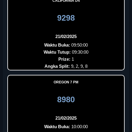
CALIFORNIA D4
9298
21/02/2025
Waktu Buka:
09:50:00
Waktu Tutup:
09:30:00
Prize:
1
Angka Split:
9, 2, 9, 8
OREGON 7 PM
8980
21/02/2025
Waktu Buka:
10:00:00