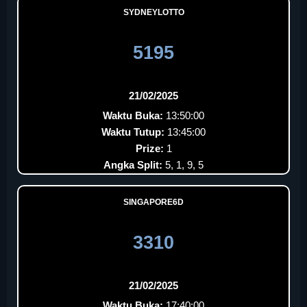
SYDNEYLOTTO
5195
21/02/2025
Waktu Buka:
13:50:00
Waktu Tutup:
13:45:00
Prize:
1
Angka Split:
5, 1, 9, 5
SINGAPORE6D
3310
21/02/2025
Waktu Buka:
17:40:00