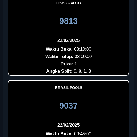
LISBOA 4D 03
9813
22/02/2025
Waktu Buka:
03:10:00
Waktu Tutup:
03:00:00
Prize:
1
Angka Split:
9, 8, 1, 3
BRASIL POOLS
9037
22/02/2025
Waktu Buka:
03:45:00