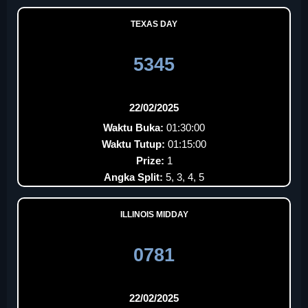
TEXAS DAY
5345
22/02/2025
Waktu Buka:
01:30:00
Waktu Tutup:
01:15:00
Prize:
1
Angka Split:
5, 3, 4, 5
ILLINOIS MIDDAY
0781
22/02/2025