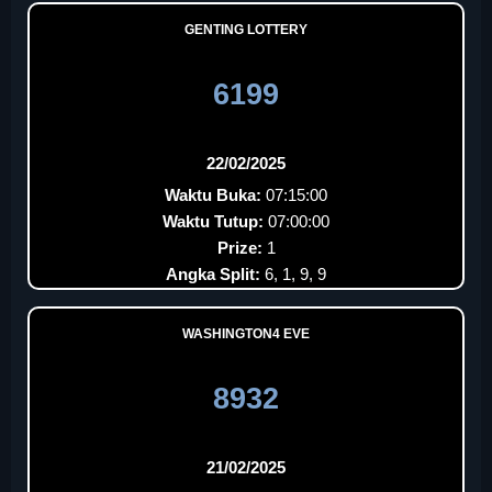
GENTING LOTTERY
6199
22/02/2025
Waktu Buka:
07:15:00
Waktu Tutup:
07:00:00
Prize:
1
Angka Split:
6, 1, 9, 9
WASHINGTON4 EVE
8932
21/02/2025