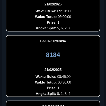
21/02/2025
Waktu Buka:
09:10:00
Waktu Tutup:
09:00:00
Prize:
1
Angka Split:
5, 6, 2, 7
FLORIDA EVENING
8184
21/02/2025
Waktu Buka:
09:45:00
Waktu Tutup:
09:30:00
Prize:
1
Angka Split:
8, 1, 8, 4