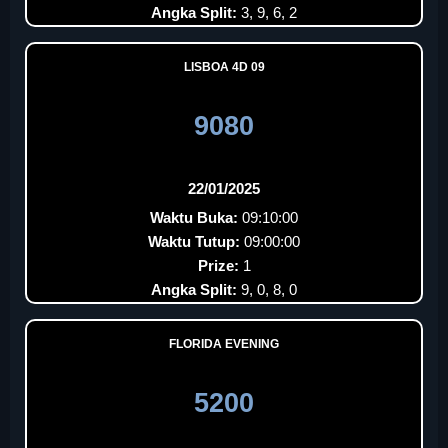
Angka Split:
3, 9, 6, 2
LISBOA 4D 09
9080
22/01/2025
Waktu Buka:
09:10:00
Waktu Tutup:
09:00:00
Prize:
1
Angka Split:
9, 0, 8, 0
FLORIDA EVENING
5200