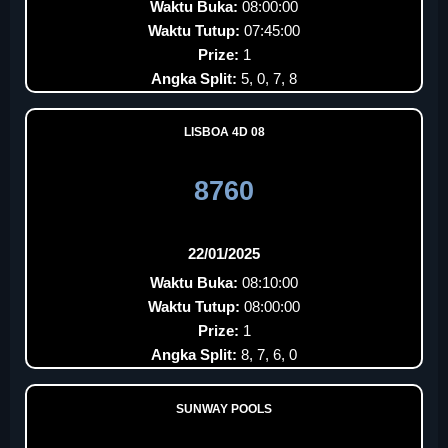
Waktu Buka:
08:00:00
Waktu Tutup:
07:45:00
Prize:
1
Angka Split:
5, 0, 7, 8
LISBOA 4D 08
8760
22/01/2025
Waktu Buka:
08:10:00
Waktu Tutup:
08:00:00
Prize:
1
Angka Split:
8, 7, 6, 0
SUNWAY POOLS