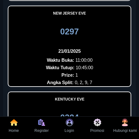
NEW JERSEY EVE
0297
21/01/2025
Waktu Buka:
11:00:00
Waktu Tutup:
10:45:00
Prize:
1
Angka Split:
0, 2, 9, 7
KENTUCKY EVE
0324
Home
Register
Login
Promosi
Hubungi kami
21/01/2025