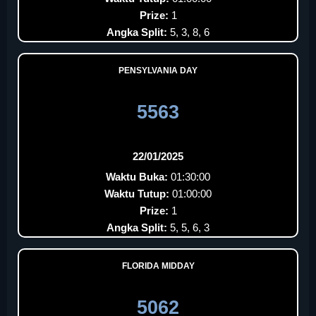
Prize:
1
Angka Split:
5, 3, 8, 6
PENSYLVANIA DAY
5563
22/01/2025
Waktu Buka:
01:30:00
Waktu Tutup:
01:00:00
Prize:
1
Angka Split:
5, 5, 6, 3
FLORIDA MIDDAY
5062