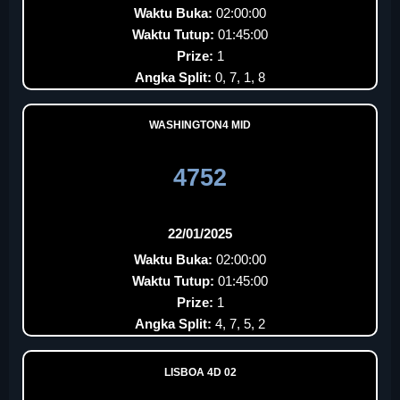
Waktu Buka:
02:00:00
Waktu Tutup:
01:45:00
Prize:
1
Angka Split:
0, 7, 1, 8
WASHINGTON4 MID
4752
22/01/2025
Waktu Buka:
02:00:00
Waktu Tutup:
01:45:00
Prize:
1
Angka Split:
4, 7, 5, 2
LISBOA 4D 02