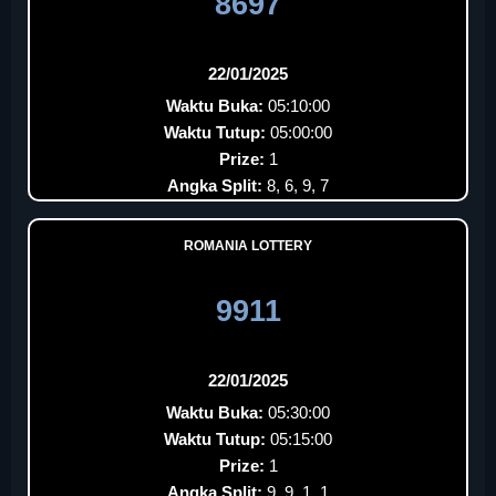
8697
22/01/2025
Waktu Buka:
05:10:00
Waktu Tutup:
05:00:00
Prize:
1
Angka Split:
8, 6, 9, 7
ROMANIA LOTTERY
9911
22/01/2025
Waktu Buka:
05:30:00
Waktu Tutup:
05:15:00
Prize:
1
Angka Split:
9, 9, 1, 1