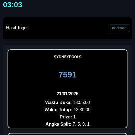
03:03
Hasil Togel
KONG666
SYDNEYPOOLS
7591
21/01/2025
Waktu Buka:
13:55:00
Waktu Tutup:
13:30:00
Prize:
1
Angka Split:
7, 5, 9, 1