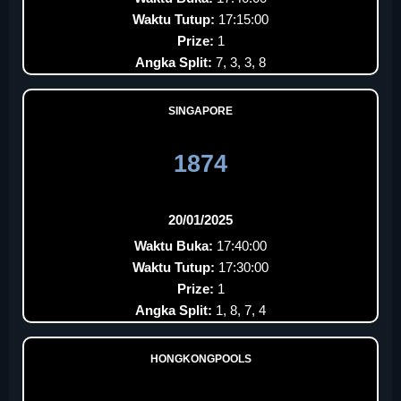
Waktu Tutup:
17:15:00
Prize:
1
Angka Split:
7, 3, 3, 8
SINGAPORE
1874
20/01/2025
Waktu Buka:
17:40:00
Waktu Tutup:
17:30:00
Prize:
1
Angka Split:
1, 8, 7, 4
HONGKONGPOOLS