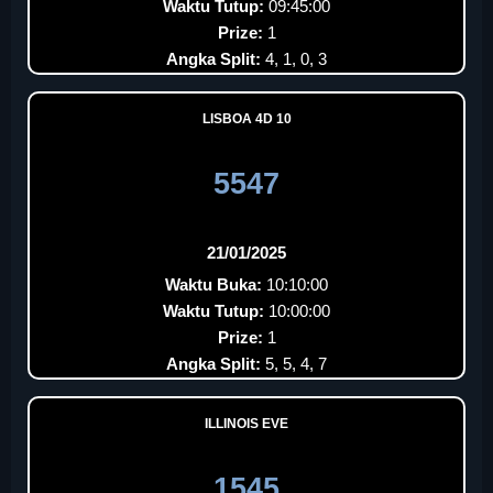
Waktu Tutup:
09:45:00
Prize:
1
Angka Split:
4, 1, 0, 3
LISBOA 4D 10
5547
21/01/2025
Waktu Buka:
10:10:00
Waktu Tutup:
10:00:00
Prize:
1
Angka Split:
5, 5, 4, 7
ILLINOIS EVE
1545